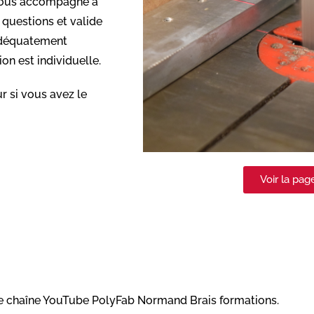
 vous accompagne à
 questions et valide
 adéquatement
on est individuelle.
r si vous avez le
Voir la pa
otre chaîne YouTube PolyFab Normand Brais formations.