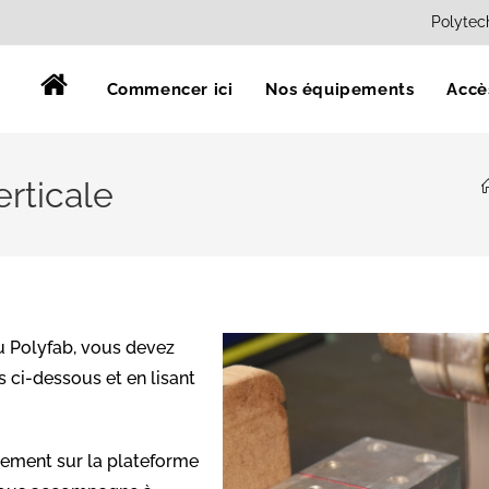
Polytec
Commencer ici
Nos équipements
Accè
erticale
au Polyfab, vous devez
s ci-dessous et en lisant
pement sur la plateforme