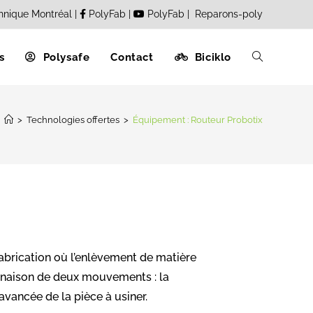
hnique Montréal
|
PolyFab
|
PolyFab
|
Reparons-poly
s
Polysafe
Contact
Biciklo
>
Technologies offertes
>
Équipement : Routeur Probotix
fabrication où l’enlèvement de matière
binaison de deux mouvements : la
’avancée de la pièce à usiner.