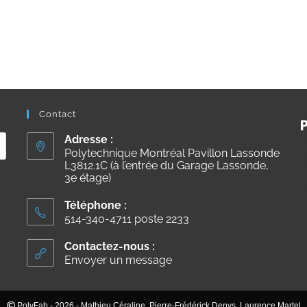
Contact
Adresse :
Polytechnique Montréal Pavillon Lassonde
L3812.1C (à l’entrée du Garage Lassonde,
3e étage)
Téléphone :
514-340-4711 poste 2233
Contactez-nous :
Envoyer un message
PolyFab - 2026 - Mathieu Céraline, Pierre-Frédérick Denys, Laurence Martel