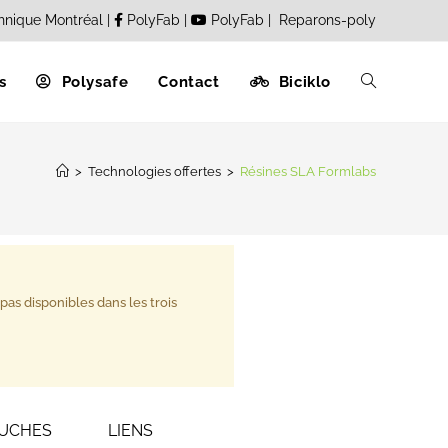
hnique Montréal
|
PolyFab
|
PolyFab
|
Reparons-poly
s
Polysafe
Contact
Biciklo
>
Technologies offertes
>
Résines SLA Formlabs
pas disponibles dans les trois
OUCHES
LIENS