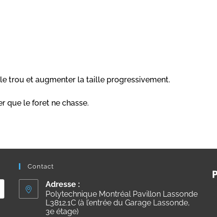
le trou et augmenter la taille progressivement.
r que le foret ne chasse.
Contact
Adresse :
Polytechnique Montréal Pavillon Lassonde
L3812.1C (à l’entrée du Garage Lassonde,
3e étage)