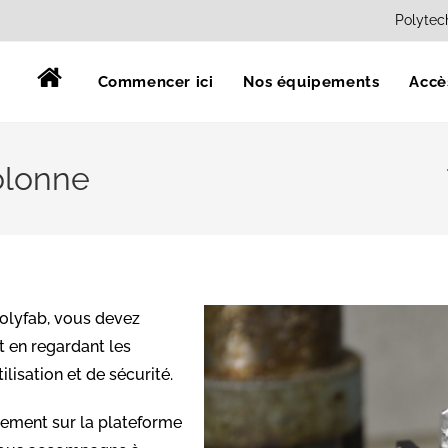
Polytec
Commencer ici
Nos équipements
Accè
olonne
Polyfab, vous devez
nt en regardant les
ilisation et de sécurité.
pement sur la plateforme