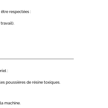
 être respectées :
ravail).
iel :
les poussières de résine toxiques.
 la machine.