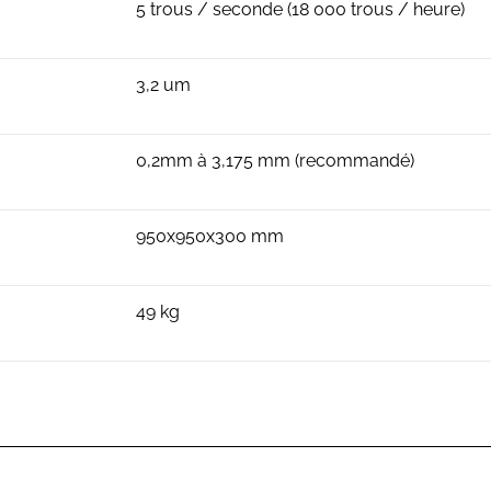
5 trous / seconde (18 000 trous / heure)
3,2 um
0,2mm à 3,175 mm (recommandé)
950x950x300 mm
49 kg