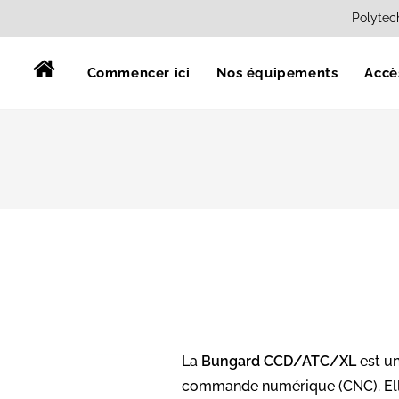
Polytec
Commencer ici
Nos équipements
Accè
La
Bungard CCD/ATC/XL
est un
commande numérique (CNC). Ell