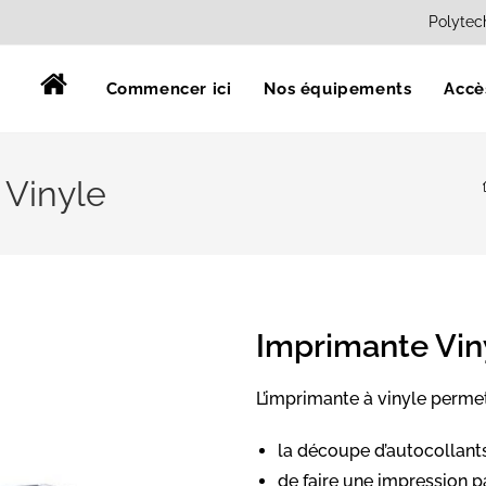
Polytec
Commencer ici
Nos équipements
Accè
 Vinyle
Imprimante Vin
L’imprimante à vinyle permet
la découpe d’autocollant
de faire une impression pa