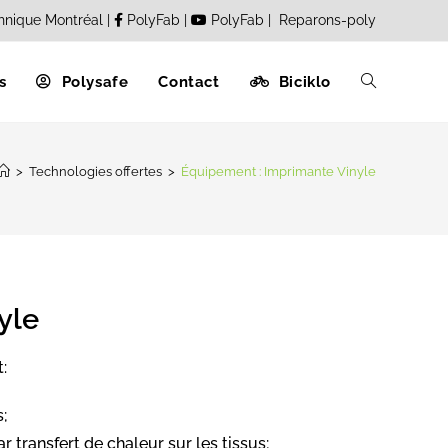
hnique Montréal
|
PolyFab
|
PolyFab
|
Reparons-poly
s
Polysafe
Contact
Biciklo
>
Technologies offertes
>
Équipement : Imprimante Vinyle
yle
:
s;
r transfert de chaleur sur les tissus;